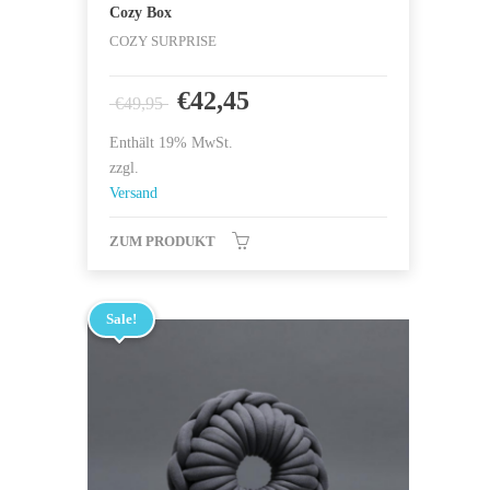
Cozy Box
COZY SURPRISE
€
42,45
€
49,95
Enthält 19% MwSt.
zzgl.
Versand
ZUM PRODUKT
Sale!