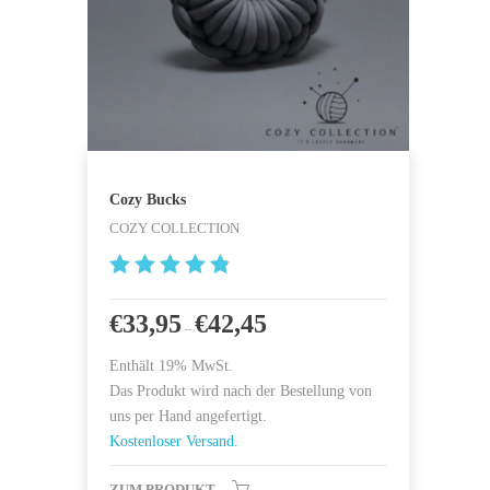
Cozy Bucks
COZY COLLECTION
4.923076
9230769
€
33,95
€
42,45
–
von 5
Enthält 19% MwSt.
Das Produkt wird nach der Bestellung von
uns per Hand angefertigt.
Kostenloser Versand.
ZUM PRODUKT