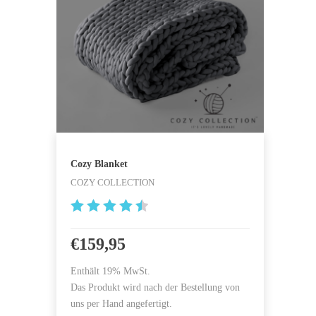
Cozy Blanket
COZY COLLECTION
4.595238
0952381
€
159,95
von 5
Enthält 19% MwSt.
Das Produkt wird nach der Bestellung von
uns per Hand angefertigt.