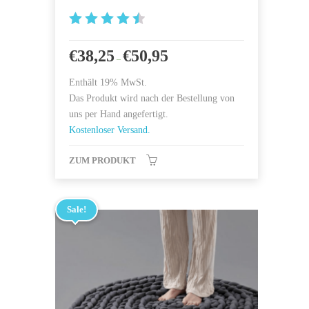
4.586206
8965517
€
38,25
€
50,95
–
von 5
Enthält 19% MwSt.
Das Produkt wird nach der Bestellung von
uns per Hand angefertigt.
Kostenloser Versand.
ZUM PRODUKT
Sale!