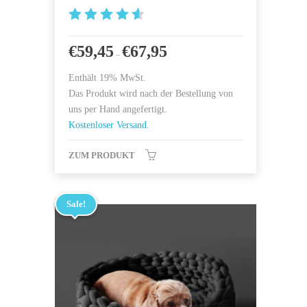
4.666666
6666667
€
59,45
€
67,95
–
von 5
Enthält 19% MwSt.
Das Produkt wird nach der Bestellung von
uns per Hand angefertigt.
Kostenloser Versand.
ZUM PRODUKT
Sale!