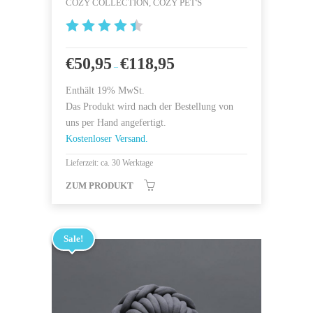
COZY COLLECTION, COZY PET'S
4.567567
5675676
€
50,95
€
118,95
–
von 5
Enthält 19% MwSt.
Das Produkt wird nach der Bestellung von
uns per Hand angefertigt.
Kostenloser Versand.
Lieferzeit: ca. 30 Werktage
ZUM PRODUKT
Sale!