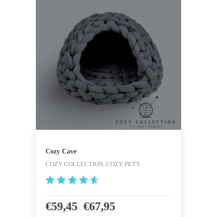
Cozy Cave
COZY COLLECTION, COZY PET'S
4.666666
6666667
€
59,45
€
67,95
–
von 5