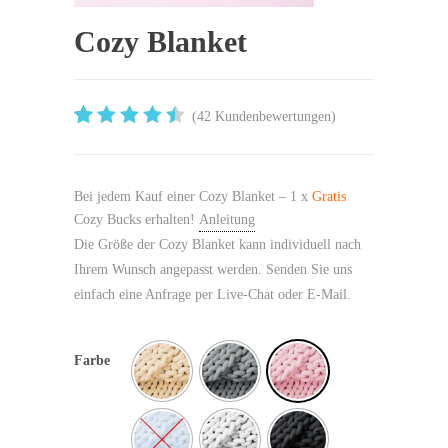
Cozy Blanket
(
42
Kundenbewertungen)
4.5952380952381
5
42
aus
basierend
auf
Bei jedem Kauf einer Cozy Blanket – 1 x
Gratis
Kundenbewertungen
Cozy Bucks erhalten!
Anleitung
Die Größe der Cozy Blanket kann individuell nach
Ihrem Wunsch angepasst werden. Senden Sie uns
einfach eine Anfrage per Live-Chat oder E-Mail.
Farbe