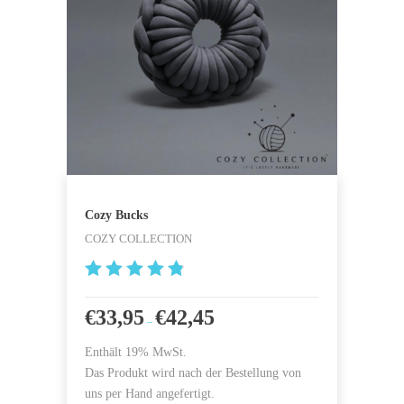
Cozy Bucks
COZY COLLECTION
4.923076
9230769
€
33,95
€
42,45
–
von 5
Enthält 19% MwSt.
Das Produkt wird nach der Bestellung von
uns per Hand angefertigt.