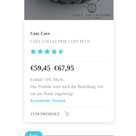
Cozy Cave
COZY COLLECTION, COZY PET'S
4.666666
6666667
€
59,45
€
67,95
–
von 5
Enthält 19% MwSt.
Das Produkt wird nach der Bestellung von
uns per Hand angefertigt.
Kostenloser Versand.
ZUM PRODUKT
Sale!