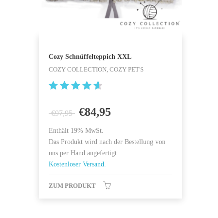
Cozy Schnüffelteppich XXL
COZY COLLECTION, COZY PET'S
4.681818
1818182
€
84,95
€
97,95
von 5
Enthält 19% MwSt.
Das Produkt wird nach der Bestellung von
uns per Hand angefertigt.
Kostenloser Versand.
ZUM PRODUKT