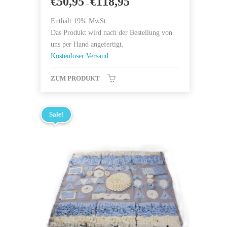
€
50,95
€
118,95
–
von 5
Enthält 19% MwSt.
Das Produkt wird nach der Bestellung von
uns per Hand angefertigt.
Kostenloser Versand.
ZUM PRODUKT
Sale!