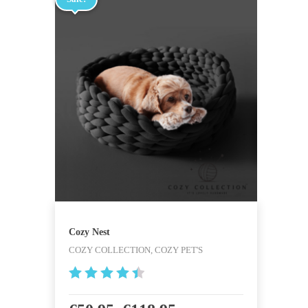
Cozy Nest
COZY COLLECTION, COZY PET'S
4.567567
5675676